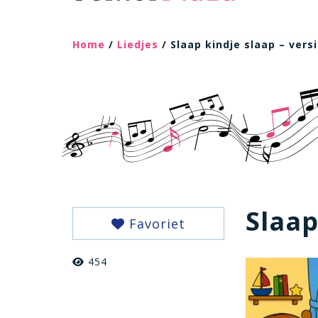
Home
/
Liedjes
/ Slaap kindje slaap – versi
Slaap
Favoriet
454