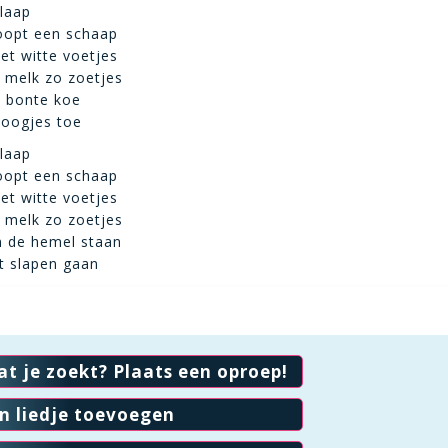
slaap
oopt een schaap
t witte voetjes
n melk zo zoetjes
e bonte koe
 oogjes toe
slaap
oopt een schaap
t witte voetjes
n melk zo zoetjes
n de hemel staan
et slapen gaan
at je zoekt? Plaats een oproep!
en liedje toevoegen