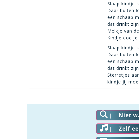
Slaap kindje 
Daar buiten l
een schaap me
dat drinkt zij
Melkje van d
Kindje doe je
Slaap kindje 
Daar buiten l
een schaap me
dat drinkt zij
Sterretjes aa
kindje jij mo
Niet w
Zelf e