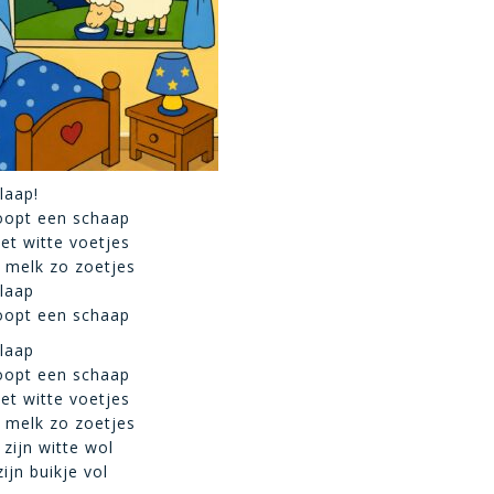
laap!
oopt een schaap
t witte voetjes
n melk zo zoetjes
slaap
oopt een schaap
slaap
oopt een schaap
t witte voetjes
n melk zo zoetjes
zijn witte wol
zijn buikje vol