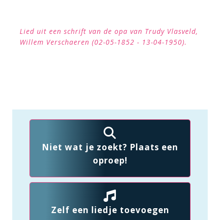
Lied uit een schrift van de opa van Trudy Vlasveld,
Willem Verschaeren (02-05-1852 - 13-04-1950).
Niet wat je zoekt? Plaats een
oproep!
Zelf een liedje toevoegen