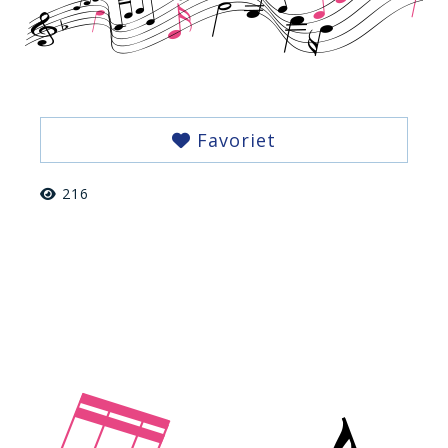
Favoriet
216