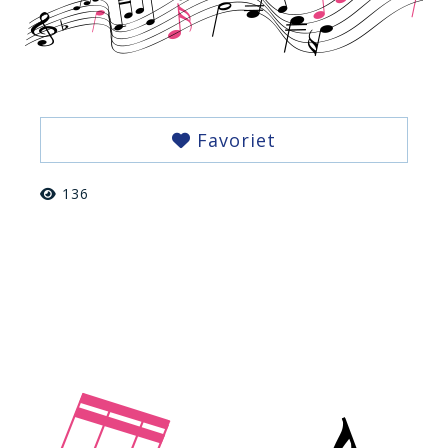
Favoriet
136