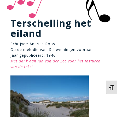
Terschelling het
eiland
Schrijver: Andries Roos
Op de melodie van: Scheveningen vooraan
Jaar gepubliceerd: 1946
Met dank aan Jan van der Zee voor het insturen
van de tekst
Kies 