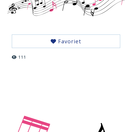
Favoriet
111