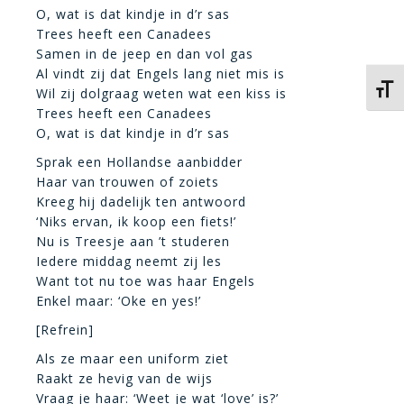
O, wat is dat kindje in d’r sas
Trees heeft een Canadees
Samen in de jeep en dan vol gas
Al vindt zij dat Engels lang niet mis is
Kies 
Wil zij dolgraag weten wat een kiss is
Trees heeft een Canadees
O, wat is dat kindje in d’r sas
Sprak een Hollandse aanbidder
Haar van trouwen of zoiets
Kreeg hij dadelijk ten antwoord
‘Niks ervan, ik koop een fiets!’
Nu is Treesje aan ’t studeren
Iedere middag neemt zij les
Want tot nu toe was haar Engels
Enkel maar: ‘Oke en yes!’
[Refrein]
Als ze maar een uniform ziet
Raakt ze hevig van de wijs
Vraag je haar: ‘Weet je wat ‘love’ is?’