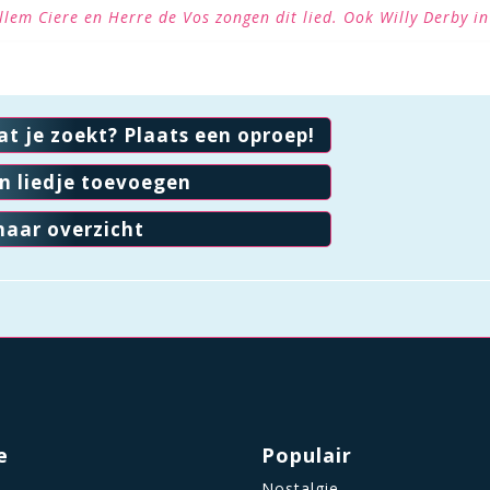
llem Ciere en Herre de Vos zongen dit lied. Ook Willy Derby i
at je zoekt? Plaats een oproep!
en liedje toevoegen
naar overzicht
e
Populair
Nostalgie