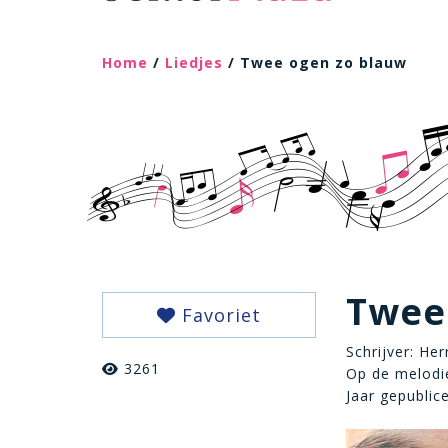
Home
/
Liedjes
/ Twee ogen zo blauw
Twee
Favoriet
Schrijver: He
3261
Op de melodie 
Jaar gepublic