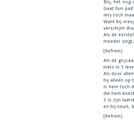
Blij, het oog
Gaat hun pad 
Iets toch maak
Want bij vreu
verschijnt dr
Als de eerste
moeder zingt,
[Refrein]
Als de grijsa
niets in ’t l
Als door alle
hij alleen op
Is hem toch d
die hem koest
’t Is zijn laa
en hij neurt, 
[Refrein]