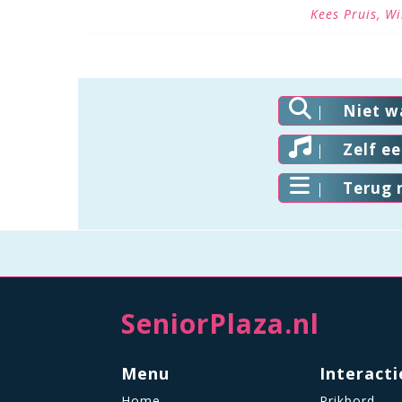
Kees Pruis, Wi
Niet w
Zelf e
Terug 
SeniorPlaza.nl
Menu
Interacti
Home
Prikbord