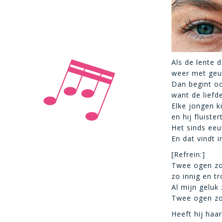
Als de lente 
weer met geur
Dan begint oo
want de liefd
Elke jongen k
en hij fluister
Het sinds eeu
En dat vindt i
[Refrein:]
Twee ogen zo
zo innig en t
Al mijn geluk 
Twee ogen zo
Heeft hij haa