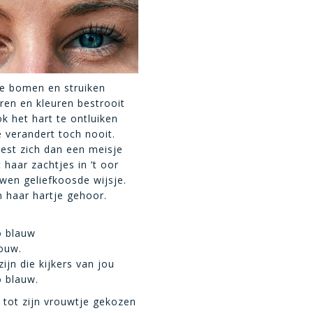
de bomen en struiken
en en kleuren bestrooit
k het hart te ontluiken
e verandert toch nooit.
iest zich dan een meisje
t haar zachtjes in ’t oor
wen geliefkoosde wijsje.
n haar hartje gehoor.
 blauw
rouw.
zijn die kijkers van jou
 blauw.
r tot zijn vrouwtje gekozen