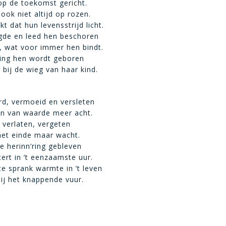
 op de toekomst gericht.
ook niet altijd op rozen.
t dat hun levensstrijd licht.
gde en leed hen beschoren
a, wat voor immer hen bindt.
ling hen wordt geboren
 bij de wieg van haar kind.
ard, vermoeid en versleten
even van waarde meer acht.
n verlaten, vergeten
 het einde maar wacht.
e herinn’ring gebleven
ert in ’t eenzaamste uur.
tste sprank warmte in ’t leven
bij het knappende vuur.