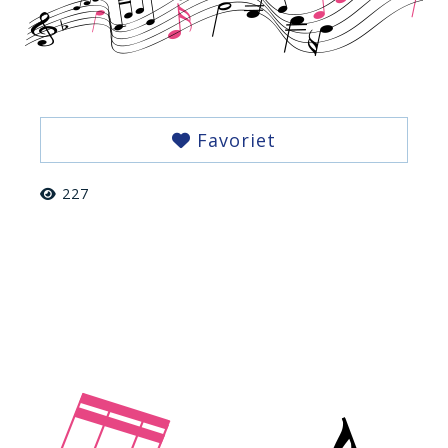
Favoriet
227