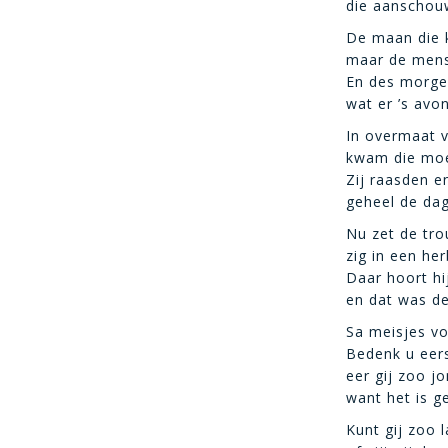
die aanschou
De maan die 
maar de mens
En des morgen
wat er ’s avo
In overmaat 
kwam die moe
Zij raasden en
geheel de da
Nu zet de tro
zig in een he
Daar hoort hij
en dat was de
Sa meisjes vo
Bedenk u eers
eer gij zoo j
want het is g
Kunt gij zoo 