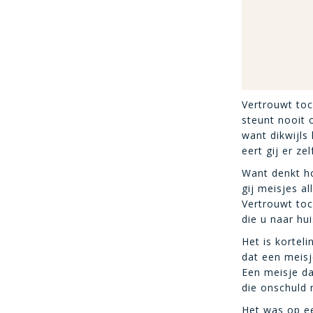
Vertrouwt toc
steunt nooit 
want dikwijls 
eert gij er ze
Want denkt h
gij meisjes all
Vertrouwt toc
die u naar hui
Het is kortel
dat een meisj
Een meisje da
die onschuld 
Het was op e