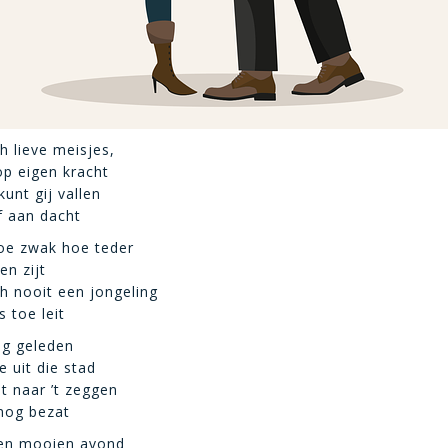
h lieve meisjes,
op eigen kracht
kunt gij vallen
lf aan dacht
oe zwak hoe teder
en zijt
h nooit een jongeling
s toe leit
ing geleden
e uit die stad
t naar ’t zeggen
nog bezat
en mooien avond