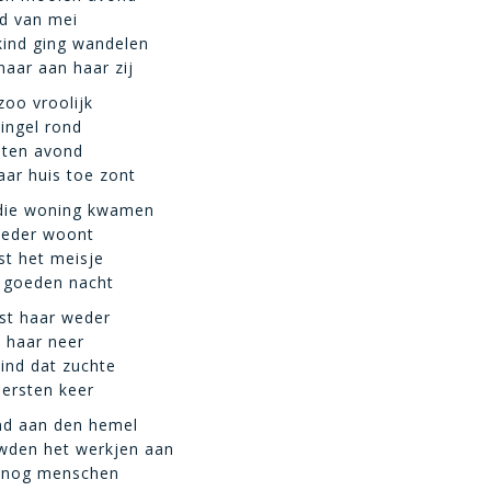
d van mei
 kind ging wandelen
aar aan haar zij
zoo vroolijk
ingel rond
aten avond
aar huis toe zont
 die woning kwamen
oeder woont
st het meisje
g goeden nacht
ust haar weder
k haar neer
ind dat zuchte
ersten keer
d aan den hemel
wden het werkjen aan
 nog menschen