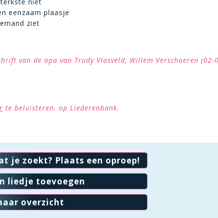
sterkste niet
en eenzaam plaasje
iemand ziet
chrift van de opa van Trudy Vlasveld, Willem Verschaeren (02-
r
te beluisteren. op Liederenbank.
at je zoekt? Plaats een oproep!
en liedje toevoegen
naar overzicht