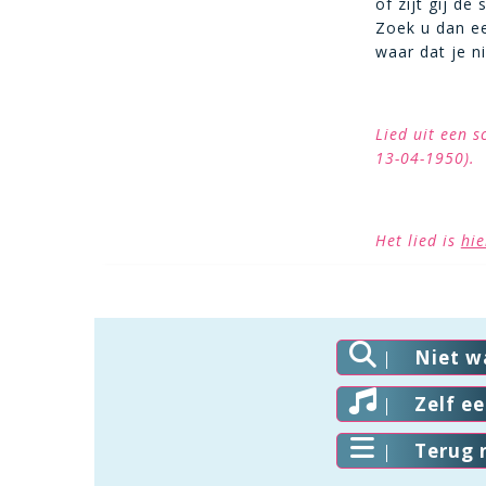
of zijt gij de 
Zoek u dan e
waar dat je n
Lied uit een s
13-04-1950).
Het lied is
hie
Niet w
Zelf e
Terug 