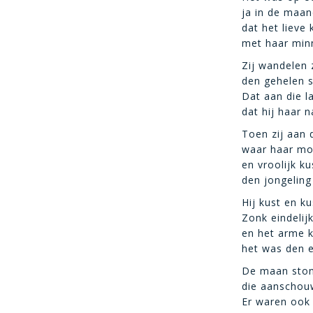
ja in de maan
dat het lieve
met haar minn
Zij wandelen 
den gehelen s
Dat aan die l
dat hij haar n
Toen zij aan
waar haar m
en vroolijk ku
den jongelin
Hij kust en k
Zonk eindelij
en het arme k
het was den e
De maan ston
die aanschou
Er waren ook