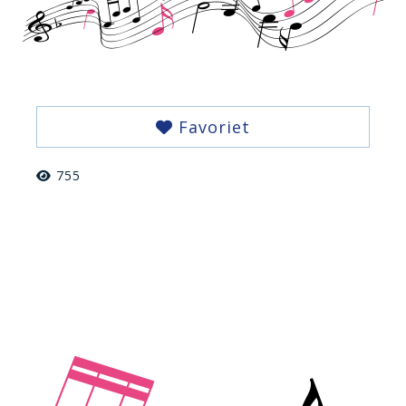
Favoriet
755