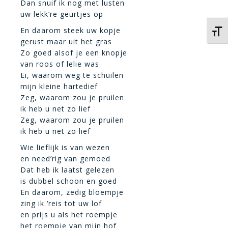
Dan snuif ik nog met lusten
uw lekk’re geurtjes op
En daarom steek uw kopje
Kies 
gerust maar uit het gras
Zo goed alsof je een knopje
van roos of lelie was
Ei, waarom weg te schuilen
mijn kleine hartedief
Zeg, waarom zou je pruilen
ik heb u net zo lief
Zeg, waarom zou je pruilen
ik heb u net zo lief
Wie lieflijk is van wezen
en need’rig van gemoed
Dat heb ik laatst gelezen
is dubbel schoon en goed
En daarom, zedig bloempje
zing ik ‘reis tot uw lof
en prijs u als het roempje
het roempje van mijn hof