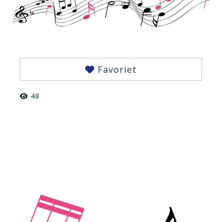
Favoriet
48