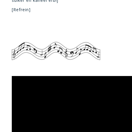
suiker en kaneel erbij
[Refrein]