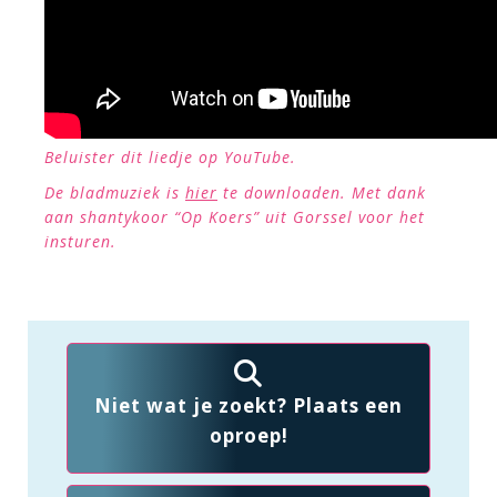
Beluister dit liedje op YouTube.
De bladmuziek is
hier
te downloaden. Met dank
aan shantykoor “Op Koers” uit Gorssel voor het
insturen.
Niet wat je zoekt? Plaats een
oproep!