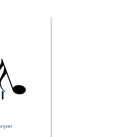
l
rijver