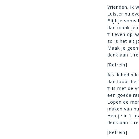
Vrienden, ik 
Luister nu ev
Blijf je soms
dan maak je 
’t Leven op aa
zo is het alti
Maak je geen 
denk aan ’t re
[Refrein]
Als ik bedenk
dan loopt het
’t Is met de 
een goede raa
Lopen de men
maken van hu
Heb je in ’t l
denk aan ’t re
[Refrein]