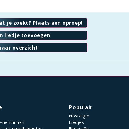
at je zoekt? Plaats een oproep!
en liedje toevoegen
naar overzicht
e
Populair
Nostalgie
 vriendinnen
Liedjes
ts- of streekgenoten
Financiën