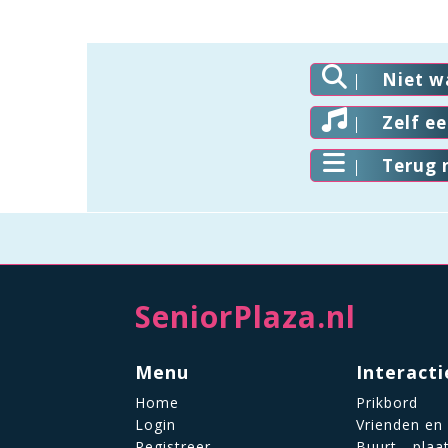
Niet w
Zelf e
Terug 
SeniorPlaza.nl
Menu
Interacti
Home
Prikbord
Login
Vrienden en
Registreer
Buurt-, plaa