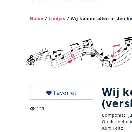
Home
/
Liedjes
/ Wij komen allen in den he
Wij k
Favoriet
(vers
125
Componist: J
Op de melodie
Kurt Feltz