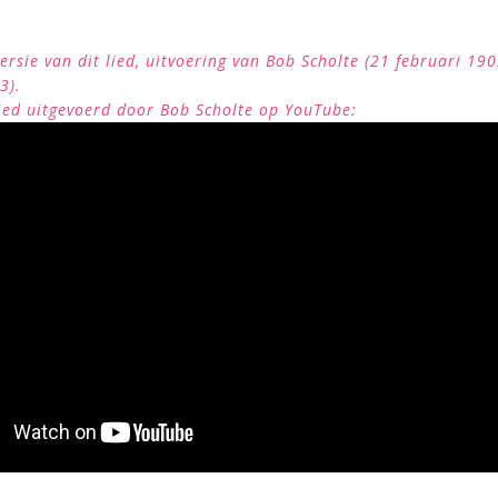
rsie van dit lied, uitvoering van Bob Scholte (21 februari 190
3).
lied uitgevoerd door Bob Scholte op YouTube: