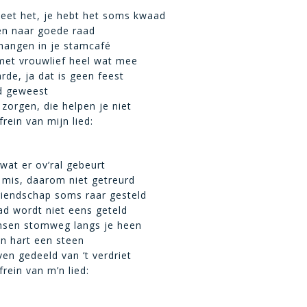
weet het, je hebt het soms kwaad
en naar goede raad
 hangen in je stamcafé
met vrouwlief heel wat mee
rde, ja dat is geen feest
jd geweest
zorgen, die helpen je niet
frein van mijn lied:
 wat er ov’ral gebeurt
 mis, daarom niet getreurd
vriendschap soms raar gesteld
d wordt niet eens geteld
sen stomweg langs je heen
n hart een steen
even gedeeld van ‘t verdriet
frein van m’n lied: