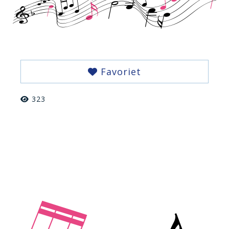
Favoriet
323