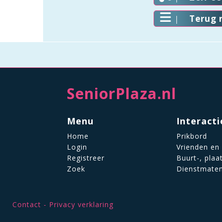
Terug 
SeniorPlaza.nl
Menu
Interacti
Home
Prikbord
Login
Vrienden en
Registreer
Buurt-, plaa
Zoek
Dienstmate
Contact
Privacy verklaring