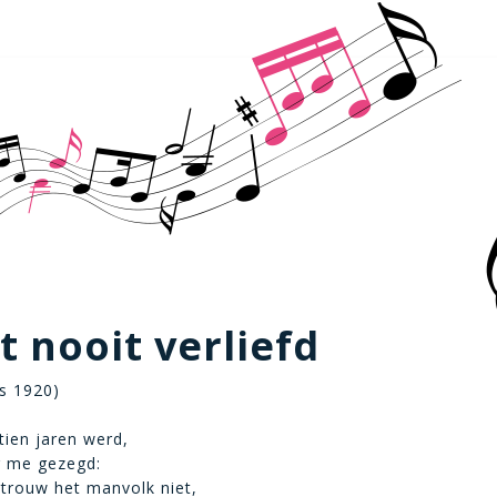
 nooit verliefd
s 1920)
tien jaren werd,
 me gezegd:
ertrouw het manvolk niet,