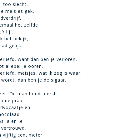
n zoo slecht,
e meisjes gek,
jdverdrijf,
emaal het zelfde
 lijf.’
k het bekijk,
ad gelijk.
erliefd, want dan ben je verloren,
tot allebei je ooren.
rliefd, meisjes, wat ik zeg is waar,
d wordt, dan ben je de sigaar.
ei: ‘De man houdt eerst
n de praat.
 advocaatje en
hocolaad.
es ja en je
n vertrouwd,
 vijftig centimeter