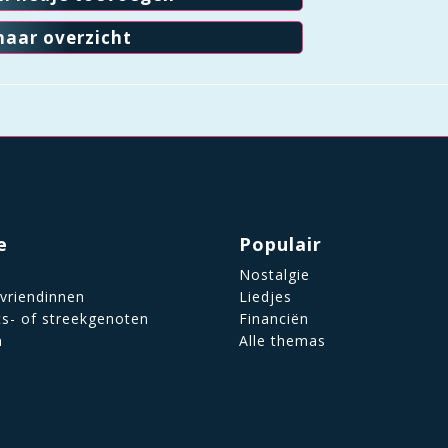
naar overzicht
e
Populair
Nostalgie
 vriendinnen
Liedjes
ts- of streekgenoten
Financiën
n
Alle themas