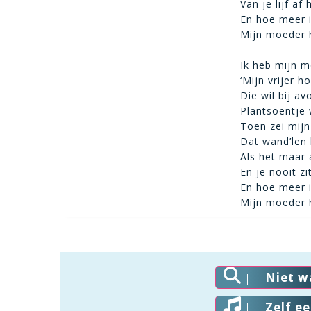
Van je lijf af 
En hoe meer i
Mijn moeder h
Ik heb mijn 
‘Mijn vrijer h
Die wil bij avo
Plantsoentje 
Toen zei mijn
Dat wand’len
Als het maar a
En je nooit zi
En hoe meer i
Mijn moeder h
Niet w
Zelf e