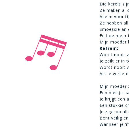
Die kerels zij
Ze maken al d
Alleen voor ti
Ze hebben all
Smoessie an d’r
En hoe meer i
Mijn moeder h
Refrein:
Wordt nooit v
Je zeilt er in 
Wordt nooit ve
Als je verlief
Mijn moeder z
Een meisje aa
Je krijgt een
Een stukkie c
Je zegt op all
Bent veilig e
Wanneer je ‘m