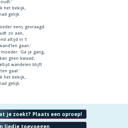
houdt.’
k het bekijk,
ad gelijk.
moeder eens gevraagd:
oudt zo aan,
nd altijd in ’t
wand’len gaan.’
 moeder: ‘Ga je gang,
 kan geen kwaad,
ltijd wandelen blijft
tten gaat.’
k het bekijk,
ad gelijk.
at je zoekt? Plaats een oproep!
en liedje toevoegen