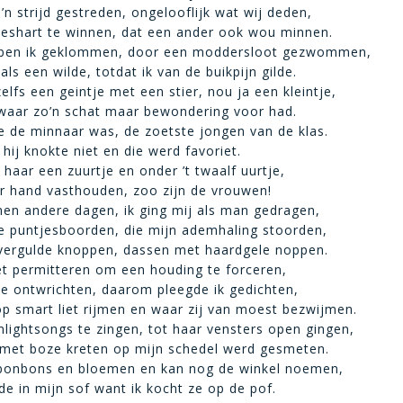
n strijd gestreden, ongelooflijk wat wij deden,
eshart te winnen, dat een ander ook wou minnen.
ben ik geklommen, door een moddersloot gezwommen,
 als een wilde, totdat ik van de buikpijn gilde.
elfs een geintje met een stier, nou ja een kleintje,
 waar zo’n schat maar bewondering voor had.
e de minnaar was, de zoetste jongen van de klas.
, hij knokte niet en die werd favoriet.
 haar een zuurtje en onder ’t twaalf uurtje,
r hand vasthouden, zoo zijn de vrouwen!
en andere dagen, ik ging mij als man gedragen,
e puntjesboorden, die mijn ademhaling stoorden,
vergulde knoppen, dassen met haardgele noppen.
et permitteren om een houding te forceren,
te ontwrichten, daarom pleegde ik gedichten,
op smart liet rijmen en waar zij van moest bezwijmen.
lightsongs te zingen, tot haar vensters open gingen,
 met boze kreten op mijn schedel werd gesmeten.
 bonbons en bloemen en kan nog de winkel noemen,
de in mijn sof want ik kocht ze op de pof.