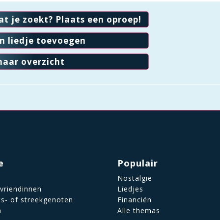
at je zoekt? Plaats een oproep!
en liedje toevoegen
naar overzicht
e
Populair
Nostalgie
 vriendinnen
Liedjes
ts- of streekgenoten
Financiën
n
Alle themas