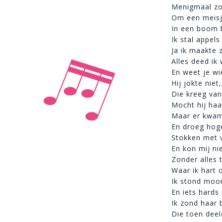
Menigmaal zo’
Om een meisj
In een boom 
Ik stal appels
Ja ik maakte z
Alles deed ik
En weet je wi
Hij jokte niet
Die kreeg van
Mocht hij haa
Maar er kwam
En droeg hog
Stokken met 
En kon mij ni
Zonder alles 
Waar ik hart 
Ik stond moon
En iets hards
Ik zond haar
Die toen deel