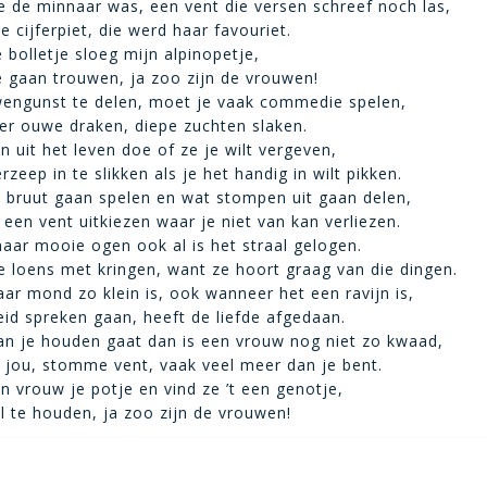
e de minnaar was, een vent die versen schreef noch las,
e cijferpiet, die werd haar favouriet.
ze bolletje sloeg mijn alpinopetje,
 gaan trouwen, ja zoo zijn de vrouwen!
engunst te delen, moet je vaak commedie spelen,
der ouwe draken, diepe zuchten slaken.
 uit het leven doe of ze je wilt vergeven,
zeep in te slikken als je het handig in wilt pikken.
 bruut gaan spelen en wat stompen uit gaan delen,
een vent uitkiezen waar je niet van kan verliezen.
haar mooie ogen ook al is het straal gelogen.
 ze loens met kringen, want ze hoort graag van die dingen.
haar mond zo klein is, ook wanneer het een ravijn is,
id spreken gaan, heeft de liefde afgedaan.
an je houden gaat dan is een vrouw nog niet zo kwaad,
n jou, stomme vent, vaak veel meer dan je bent.
n vrouw je potje en vind ze ’t een genotje,
l te houden, ja zoo zijn de vrouwen!