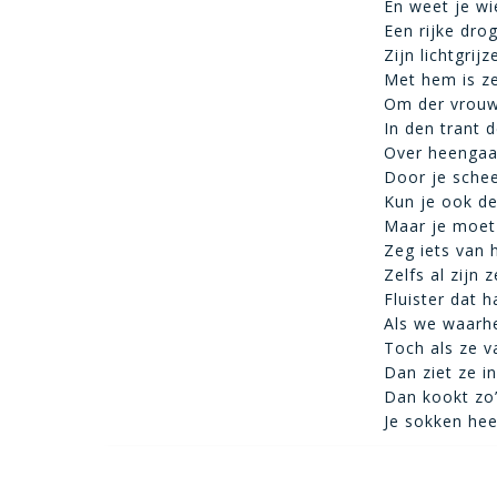
En weet je wi
Een rijke drog
Zijn lichtgrij
Met hem is ze
Om der vrouw
In den trant 
Over heengaan
Door je scheer
Kun je ook de
Maar je moet 
Zeg iets van 
Zelfs al zijn
Fluister dat 
Als we waarhe
Toch als ze v
Dan ziet ze i
Dan kookt zo’
Je sokken hee