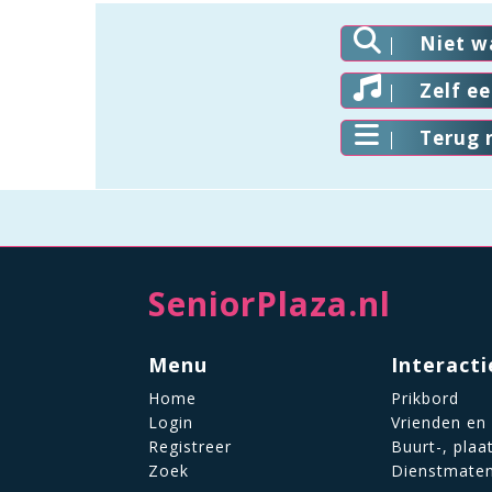
Niet w
Zelf e
Terug 
SeniorPlaza.nl
Menu
Interacti
Home
Prikbord
Login
Vrienden en
Registreer
Buurt-, plaa
Zoek
Dienstmate