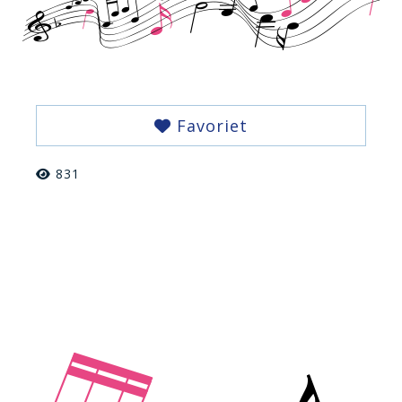
Favoriet
831