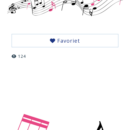
Favoriet
124