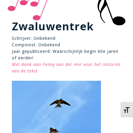
Zwaluwentrek
Schrijver: Onbekend
Componist: Onbekend
Jaar gepubliceerd: Waarschijnlijk begin 60e jaren
of eerder!
Met dank aan Fenny van der Hor voor het insturen
van de tekst
Kies 