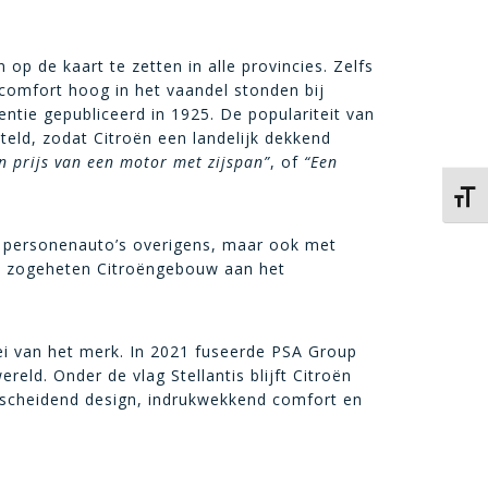
op de kaart te zetten in alle provincies. Zelfs
 comfort hoog in het vaandel stonden bij
entie gepubliceerd in 1925. De populariteit van
teld, zodat Citroën een landelijk dekkend
n prijs van een motor met zijspan”
, of
“Een
Kies 
et personenauto’s overigens, maar ook met
et zogeheten Citroëngebouw aan het
oei van het merk. In 2021 fuseerde PSA Group
reld. Onder de vlag Stellantis blijft Citroën
rscheidend design, indrukwekkend comfort en