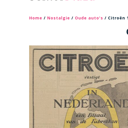
Home
/
Nostalgie
/
Oude auto's
/ Citroën 