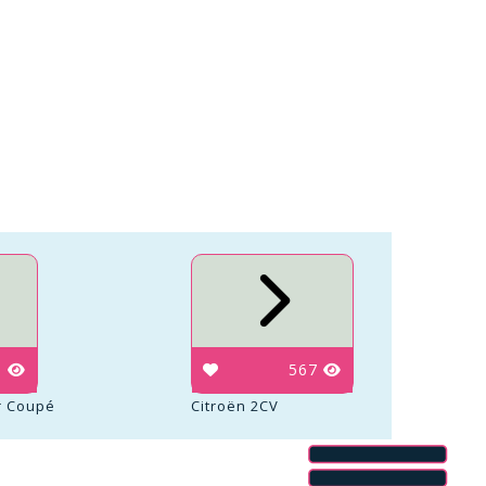
9
567
ir Coupé
Citroën 2CV