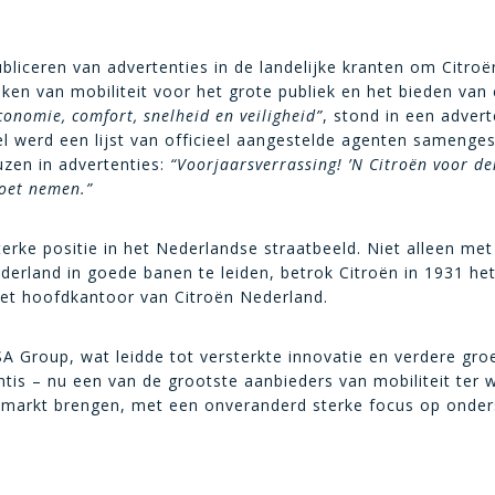
liceren van advertenties in de landelijke kranten om Citroën 
aken van mobiliteit voor het grote publiek en het bieden van
conomie, comfort, snelheid en veiligheid”
, stond in een advert
l werd een lijst van officieel aangestelde agenten samenges
uzen in advertenties:
“Voorjaarsverrassing! ’N Citroën voor de
moet nemen.”
terke positie in het Nederlandse straatbeeld. Niet alleen m
ederland in goede banen te leiden, betrok Citroën in 1931 h
het hoofdkantoor van Citroën Nederland.
SA Group, wat leidde tot versterkte innovatie en verdere gr
tis – nu een van de grootste aanbieders van mobiliteit ter we
e markt brengen, met een onveranderd sterke focus op onde