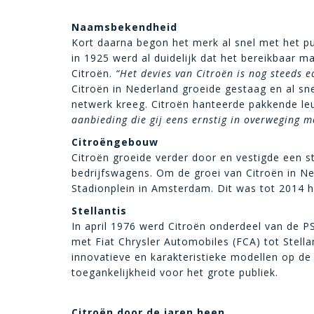
Naamsbekendheid
Kort daarna begon het merk al snel met het pub
in 1925 werd al duidelijk dat het bereikbaar m
Citroën.
“Het devies van Citroën is nog steeds e
Citroën in Nederland groeide gestaag en al sne
netwerk kreeg. Citroën hanteerde pakkende le
aanbieding die gij eens ernstig in overweging 
Citroëngebouw
Citroën groeide verder door en vestigde een s
bedrijfswagens. Om de groei van Citroën in N
Stadionplein in Amsterdam. Dit was tot 2014 
Stellantis
In april 1976 werd Citroën onderdeel van de P
met Fiat Chrysler Automobiles (FCA) tot Stellan
innovatieve en karakteristieke modellen op d
toegankelijkheid voor het grote publiek.
Citroën door de jaren heen