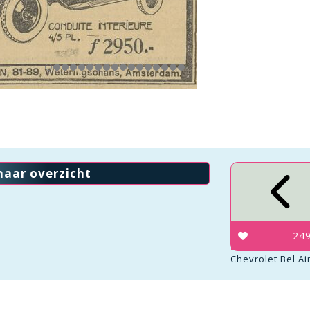
naar overzicht
24
Chevrolet Bel A