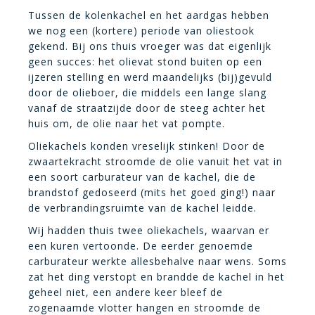
Tussen de kolenkachel en het aardgas hebben
we nog een (kortere) periode van oliestook
gekend. Bij ons thuis vroeger was dat eigenlijk
geen succes: het olievat stond buiten op een
ijzeren stelling en werd maandelijks (bij)gevuld
door de olieboer, die middels een lange slang
vanaf de straatzijde door de steeg achter het
huis om, de olie naar het vat pompte.
Oliekachels konden vreselijk stinken! Door de
zwaartekracht stroomde de olie vanuit het vat in
een soort carburateur van de kachel, die de
brandstof gedoseerd (mits het goed ging!) naar
de verbrandingsruimte van de kachel leidde.
Wij hadden thuis twee oliekachels, waarvan er
een kuren vertoonde. De eerder genoemde
carburateur werkte allesbehalve naar wens. Soms
zat het ding verstopt en brandde de kachel in het
geheel niet, een andere keer bleef de
zogenaamde vlotter hangen en stroomde de