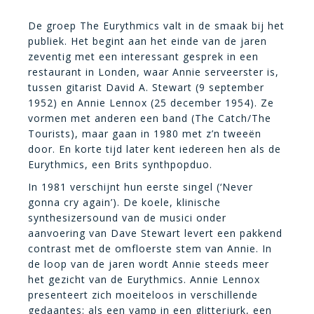
De groep The Eurythmics valt in de smaak bij het
publiek. Het begint aan het einde van de jaren
zeventig met een interessant gesprek in een
restaurant in Londen, waar Annie serveerster is,
tussen gitarist David A. Stewart (9 september
1952) en Annie Lennox (25 december 1954). Ze
vormen met anderen een band (The Catch/The
Tourists), maar gaan in 1980 met z’n tweeën
door. En korte tijd later kent iedereen hen als de
Eurythmics, een Brits synthpopduo.
In 1981 verschijnt hun eerste singel (‘Never
gonna cry again’). De koele, klinische
synthesizersound van de musici onder
aanvoering van Dave Stewart levert een pakkend
contrast met de omfloerste stem van Annie. In
de loop van de jaren wordt Annie steeds meer
het gezicht van de Eurythmics. Annie Lennox
presenteert zich moeiteloos in verschillende
gedaantes: als een vamp in een glitterjurk, een