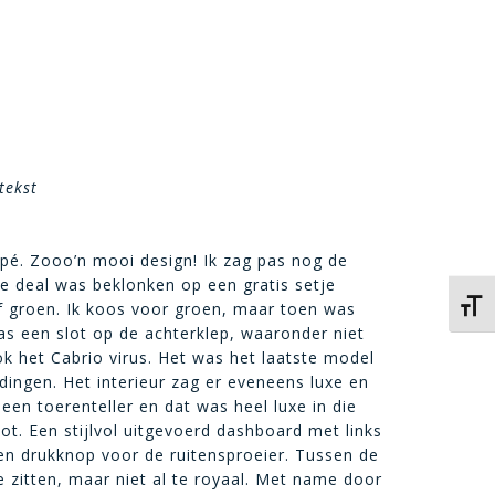
tekst
pé. Zooo’n mooi design! Ik zag pas nog de
De deal was beklonken op een gratis setje
Kies 
of groen. Ik koos voor groen, maar toen was
was een slot op de achterklep, waaronder niet
 het Cabrio virus. Het was het laatste model
dingen. Het interieur zag er eveneens luxe en
een toerenteller en dat was heel luxe in die
t. Een stijlvol uitgevoerd dashboard met links
en drukknop voor de ruitensproeier. Tussen de
 zitten, maar niet al te royaal. Met name door