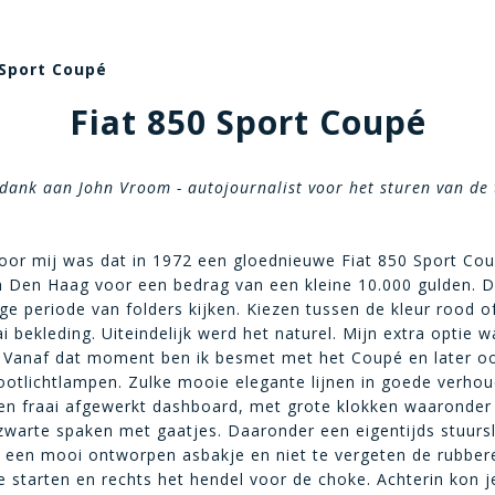
 Sport Coupé
Fiat 850 Sport Coupé
dank aan John Vroom - autojournalist voor het sturen van de 
Voor mij was dat in 1972 een gloednieuwe Fiat 850 Sport Cou
 in Den Haag voor een bedrag van een kleine 10.000 gulden. 
ge periode van folders kijken. Kiezen tussen de kleur rood 
i bekleding. Uiteindelijk werd het naturel. Mijn extra optie 
 Vanaf dat moment ben ik besmet met het Coupé en later ook
ootlichtlampen. Zulke mooie elegante lijnen in goede verhou
een fraai afgewerkt dashboard, met grote klokken waaronder 
zwarte spaken met gaatjes. Daaronder een eigentijds stuurslo
s een mooi ontworpen asbakje en niet te vergeten de rubber
 starten en rechts het hendel voor de choke. Achterin kon je