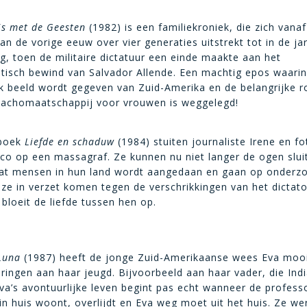
is met de Geesten
(1982) is een familiekroniek, die zich vanaf
an de vorige eeuw over vier generaties uitstrekt tot in de ja
g, toen de militaire dictatuur een einde maakte aan het
stisch bewind van Salvador Allende. Een machtig epos waari
jk beeld wordt gegeven van Zuid-Amerika en de belangrijke ro
achomaatschappij voor vrouwen is weggelegd!
 boek
Liefde en schaduw
(1984) stuiten journaliste Irene en f
sco op een massagraf. Ze kunnen nu niet langer de ogen slui
at mensen in hun land wordt aangedaan en gaan op onderzo
 ze in verzet komen tegen de verschrikkingen van het dictato
bloeit de liefde tussen hen op.
Luna
(1987) heeft de jonge Zuid-Amerikaanse wees Eva moo
ringen aan haar jeugd. Bijvoorbeeld aan haar vader, die Indi
a’s avontuurlijke leven begint pas echt wanneer de professo
in huis woont, overlijdt en Eva weg moet uit het huis. Ze wer