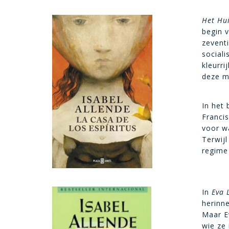
Het Hu
begin v
zeventi
sociali
kleurri
deze m
In het
Franci
voor w
Terwijl
regime 
In
Eva 
herinne
Maar Ev
wie ze 