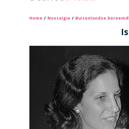
Home
/
Nostalgie
/
Buitenlandse beroemd
I