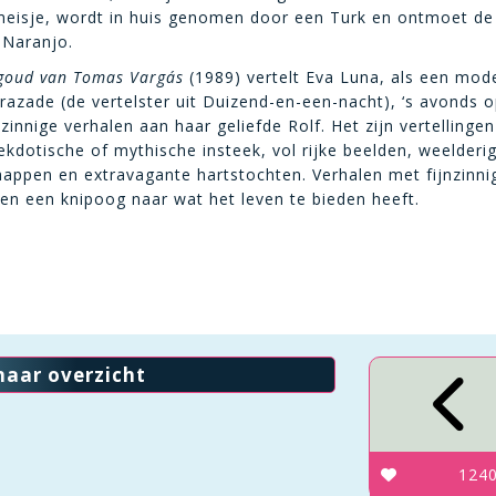
meisje, wordt in huis genomen door een Turk en ontmoet de
 Naranjo.
goud van Tomas Vargás
(1989) vertelt Eva Luna, als een mod
azade (de vertelster uit Duizend-en-een-nacht), ‘s avonds 
innige verhalen aan haar geliefde Rolf. Het zijn vertellinge
kdotische of mythische insteek, vol rijke beelden, weelderi
happen en extravagante hartstochten. Verhalen met fijnzinni
en een knipoog naar wat het leven te bieden heeft.
naar overzicht
124