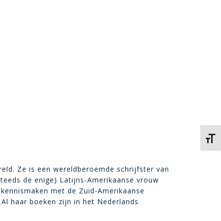
Kies 
reld. Ze is een wereldberoemde schrijfster van
steeds de enige) Latijns-Amerikaanse vrouw
en kennismaken met de Zuid-Amerikaanse
 Al haar boeken zijn in het Nederlands