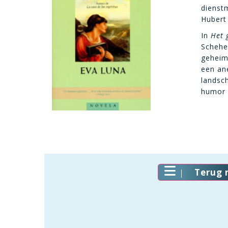
dienst
Hubert
In
Het 
Scheher
geheimz
een ane
landsc
humor 
Terug 