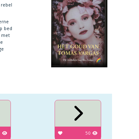
 rebel
erne
op bed
n met
ge
ge
0
50