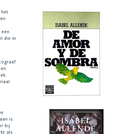
 het
ren
n een
l die in
otograaf
ten
ek.
riaal
ie
aan is.
r bij
kt als