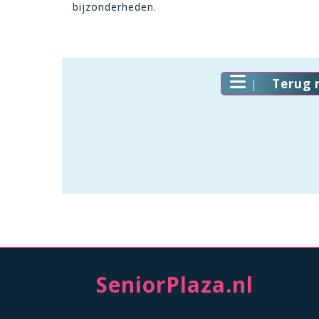
bijzonderheden.
Terug 
SeniorPlaza.nl