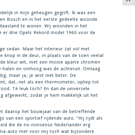
idelijk in mijn geheugen gegrift. Ik was een
ten Bosch en in het eerste gedeelte woonde
 Maasland te wonen. Wij woonden in het
te er drie Opels Rekord model 1960 voor de
ge sedan. Maar het interieur zat vol met
 knop in de deur, in plaats van de toen veelal
n de kleur wit, met een mooie aparte chromen
toe halen en omhoog was de achteruit. Omlaag
g, maar ja, je wist niet beter. De
nt, dat, net als een thermometer, opliep tot
rood. Té leuk toch? En dan de universele
ig afgewerkt, zodat je hem makkelijk uit het
e met daarop het bouwjaar van de betreffende
o van een sportief rijdende auto. “Hij rijdt als
heid die de no-nonsense Nederlander erg
uma-auto met voor mij toch wat bijzondere