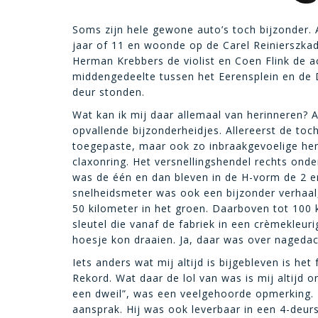
Soms zijn hele gewone auto’s toch bijzonder. Al
jaar of 11 en woonde op de Carel Reinierszka
Herman Krebbers de violist en Coen Flink de a
middengedeelte tussen het Eerensplein en de D
deur stonden.
Wat kan ik mij daar allemaal van herinneren? A
opvallende bijzonderheidjes. Allereerst de to
toegepaste, maar ook zo inbraakgevoelige hen
claxonring. Het versnellingshendel rechts ond
was de één en dan bleven in de H-vorm de 2 en
snelheidsmeter was ook een bijzonder verhaal,
50 kilometer in het groen. Daarboven tot 100 k
sleutel die vanaf de fabriek in een crèmekleur
hoesje kon draaien. Ja, daar was over nagedac
Iets anders wat mij altijd is bijgebleven is he
Rekord. Wat daar de lol van was is mij altijd on
een dweil”, was een veelgehoorde opmerking. 
aansprak. Hij was ook leverbaar in een 4-deur