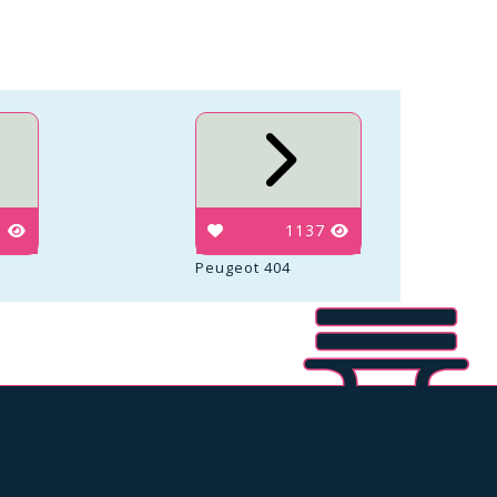
5
1137
Peugeot 404