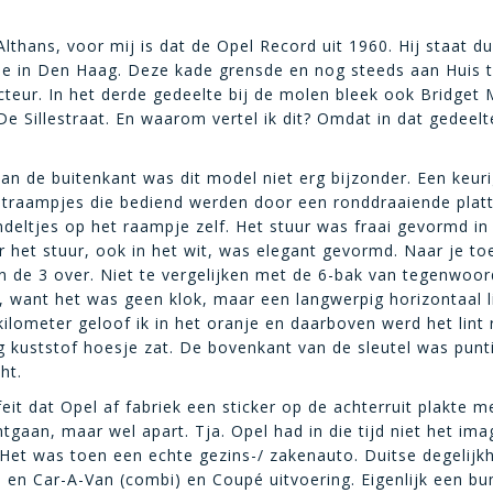
thans, voor mij is dat de Opel Record uit 1960. Hij staat du
de in Den Haag. Deze kade grensde en nog steeds aan Huis 
cteur. In het derde gedeelte bij de molen bleek ook Bridget
e Sillestraat. En waarom vertel ik dit? Omdat in dat gedeel
an de buitenkant was dit model niet erg bijzonder. Een keuri
chtraampjes die bediend werden door een ronddraaiende platte
deltjes op het raampje zelf. Het stuur was fraai gevormd i
er het stuur, ook in het wit, was elegant gevormd. Naar je 
 de 3 over. Niet te vergelijken met de 6-bak van tegenwoordi
 want het was geen klok, maar een langwerpig horizontaal li
ilometer geloof ik in het oranje en daarboven werd het lint 
ig kuststof hoesje zat. De bovenkant van de sleutel was punt
ht.
t feit dat Opel af fabriek een sticker op de achterruit plakt
tgaan, maar wel apart. Tja. Opel had in die tijd niet het imag
Het was toen een echte gezins-/ zakenauto. Duitse degelijk
s en Car-A-Van (combi) en Coupé uitvoering. Eigenlijk een b