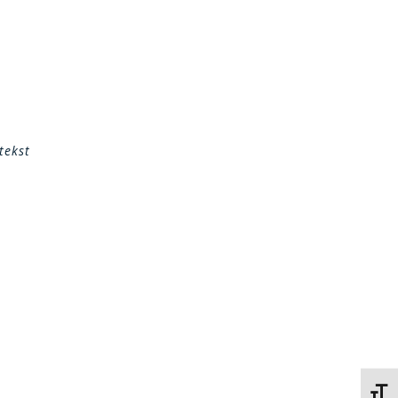
tekst
Kies 