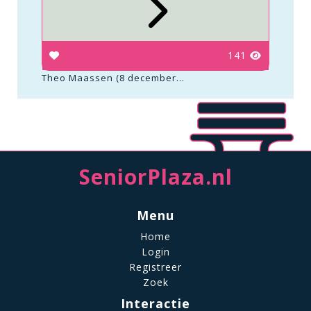
141
Theo Maassen (8 december...
SeniorPlaza.nl
Menu
Home
Login
Registreer
Zoek
Interactie