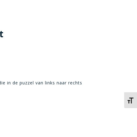
t
 in de puzzel van links naar rechts
Kies 