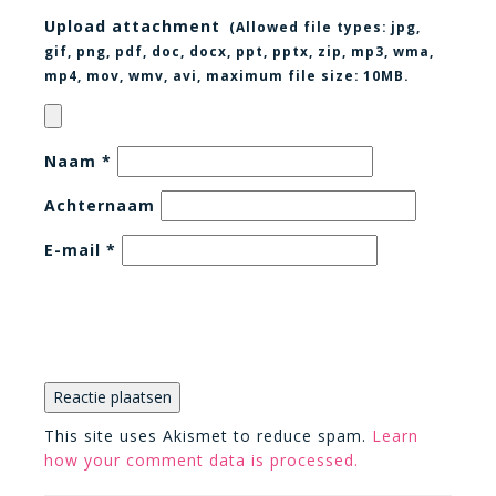
Upload attachment
(Allowed file types:
jpg,
gif, png, pdf, doc, docx, ppt, pptx, zip, mp3, wma,
mp4, mov, wmv, avi
, maximum file size:
10MB.
Naam
*
Achternaam
E-mail
*
This site uses Akismet to reduce spam.
Learn
how your comment data is processed.