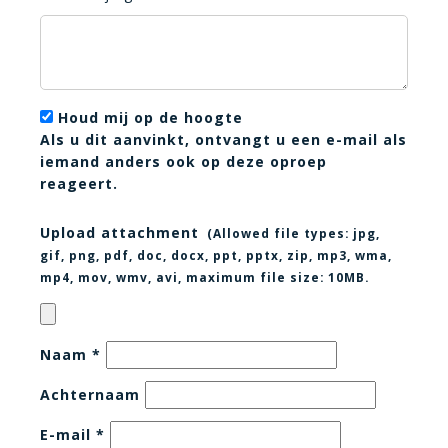
Houd mij op de hoogte
Als u dit aanvinkt, ontvangt u een e-mail als
iemand anders ook op deze oproep
reageert.
Upload attachment
(Allowed file types:
jpg,
gif, png, pdf, doc, docx, ppt, pptx, zip, mp3, wma,
mp4, mov, wmv, avi
, maximum file size:
10MB.
Naam
*
Achternaam
E-mail
*