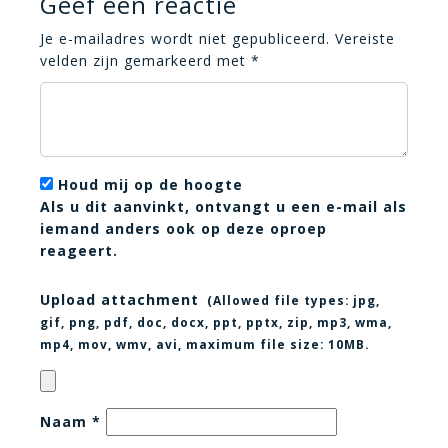
Geef een reactie
Je e-mailadres wordt niet gepubliceerd.
Vereiste
velden zijn gemarkeerd met
*
Houd mij op de hoogte
Als u dit aanvinkt, ontvangt u een e-mail als
iemand anders ook op deze oproep
reageert.
Upload attachment
(Allowed file types:
jpg,
gif, png, pdf, doc, docx, ppt, pptx, zip, mp3, wma,
mp4, mov, wmv, avi
, maximum file size:
10MB.
Naam
*