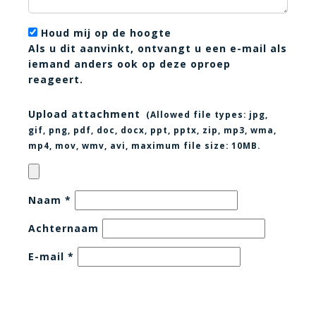
Houd mij op de hoogte
Als u dit aanvinkt, ontvangt u een e-mail als
iemand anders ook op deze oproep
reageert.
Upload attachment
(Allowed file types:
jpg,
gif, png, pdf, doc, docx, ppt, pptx, zip, mp3, wma,
mp4, mov, wmv, avi
, maximum file size:
10MB.
Naam
*
Achternaam
E-mail
*