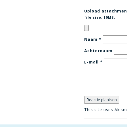
Upload attachmen
file size:
10MB.
Naam
*
Achternaam
E-mail
*
This site uses Akis