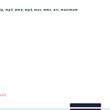
, zip, mp3, wma, mp4, mov, wmv, avi
, maximum
sed.