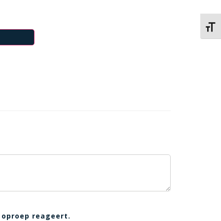
Kies 
 oproep reageert.