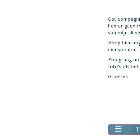
Ost compagnie
heb er geen m
van mijn dien
Hoop hier nog
dienstmaten e
Zou graag nog
foto’s als het
Groetjes
T