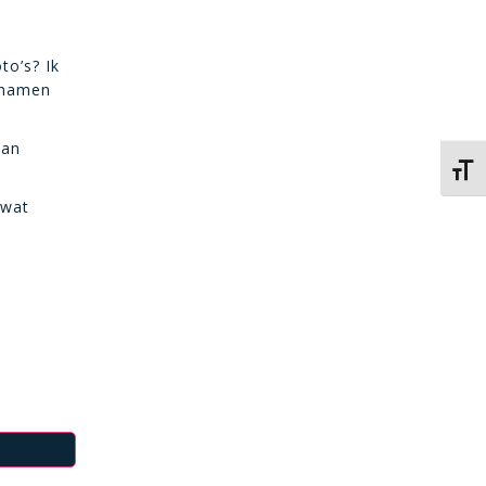
to’s? Ik
e namen
van
Kies 
 wat