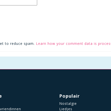
met to reduce spam.
Learn how your comment data is proces
e
Populair
Nostalgie
 vriendinnen
Liedjes