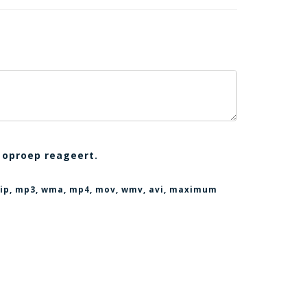
 oproep reageert.
, zip, mp3, wma, mp4, mov, wmv, avi
, maximum