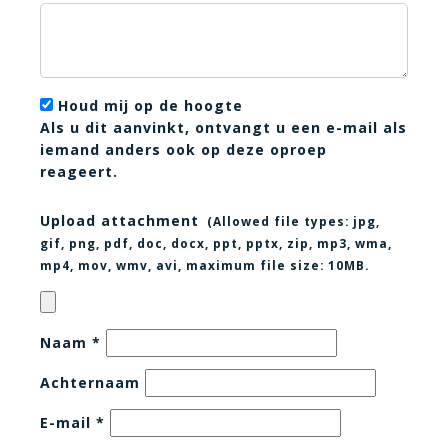
Houd mij op de hoogte
Als u dit aanvinkt, ontvangt u een e-mail als
iemand anders ook op deze oproep
reageert.
Upload attachment
(Allowed file types:
jpg,
gif, png, pdf, doc, docx, ppt, pptx, zip, mp3, wma,
mp4, mov, wmv, avi
, maximum file size:
10MB.
Naam
*
Achternaam
E-mail
*