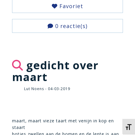
Favoriet
0 reactie(s)
gedicht over
maart
Lut Noens - 04-03-2019
maart, maart vieze taart met venijn in kop en
staart
Kies 
botjes zwellen aan de bomen en de lente is aan