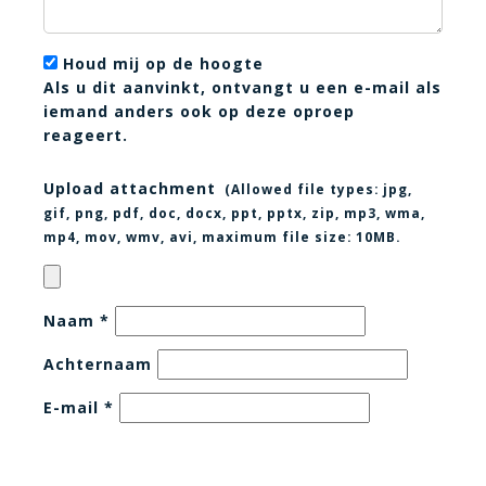
Houd mij op de hoogte
Als u dit aanvinkt, ontvangt u een e-mail als
iemand anders ook op deze oproep
reageert.
Upload attachment
(Allowed file types:
jpg,
gif, png, pdf, doc, docx, ppt, pptx, zip, mp3, wma,
mp4, mov, wmv, avi
, maximum file size:
10MB.
Naam
*
Achternaam
E-mail
*