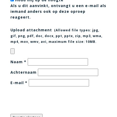
Als u dit aanvinkt, ontvangt u een e-mail als
iemand anders ook op deze oproep
reageert.
Upload attachment
(Allowed file types:
jpg,
gif, png, pdf, doc, docx, ppt, pptx, zip, mp3, wma,
mp4, mov, wmv, avi
, maximum file size:
10MB.
Naam
*
Achternaam
E-mail
*