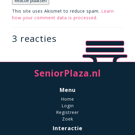
This site uses Akismet to reduce spam.
Learn
how your comment data is processed.
3 reacties
SeniorPlaza.nl
Menu
Home
Login
Registreer
Zoek
Interactie