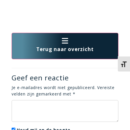
Terug naar overzicht
Kies 
Geef een reactie
Je e-mailadres wordt niet gepubliceerd.
Vereiste
velden zijn gemarkeerd met
*
Houd mij op de hoogte