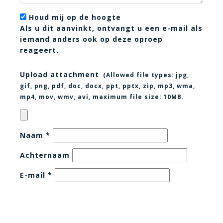
Houd mij op de hoogte
Als u dit aanvinkt, ontvangt u een e-mail als
iemand anders ook op deze oproep
reageert.
Upload attachment
(Allowed file types:
jpg,
gif, png, pdf, doc, docx, ppt, pptx, zip, mp3, wma,
mp4, mov, wmv, avi
, maximum file size:
10MB.
Naam
*
Achternaam
E-mail
*