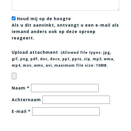
Houd mij op de hoogte
Als u dit aanvinkt, ontvangt u een e-mail als
iemand anders ook op deze oproep
reageert.
Upload attachment
(Allowed file types:
jpg,
gif, png, pdf, doc, docx, ppt, pptx, zip, mp3, wma,
mp4, mov, wmv, avi
, maximum file size:
10MB.
Naam
*
Achternaam
E-mail
*