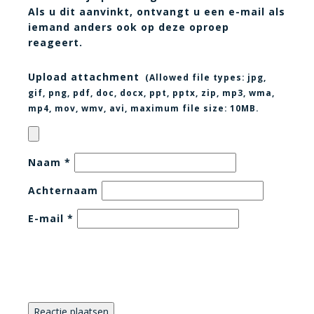
Als u dit aanvinkt, ontvangt u een e-mail als
iemand anders ook op deze oproep
reageert.
Upload attachment
(Allowed file types:
jpg,
gif, png, pdf, doc, docx, ppt, pptx, zip, mp3, wma,
mp4, mov, wmv, avi
, maximum file size:
10MB.
Naam
*
Achternaam
E-mail
*