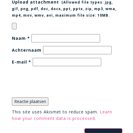
Upload attachment
(Allowed file types:
jpg,
gif, png, pdf, doc, docx, ppt, pptx, zip, mp3, wma,
mp4, mov, wmv, avi
, maximum file size:
10MB.
Naam
*
Achternaam
E-mail
*
This site uses Akismet to reduce spam.
Learn
how your comment data is processed.