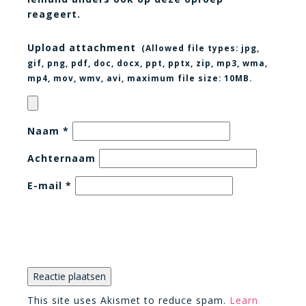
reageert.
Upload attachment
(Allowed file types:
jpg,
gif, png, pdf, doc, docx, ppt, pptx, zip, mp3, wma,
mp4, mov, wmv, avi
, maximum file size:
10MB.
Naam
*
Achternaam
E-mail
*
This site uses Akismet to reduce spam.
Learn