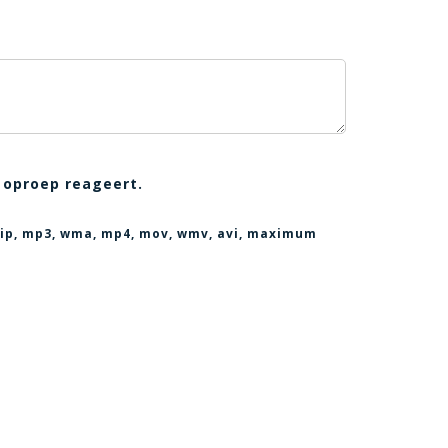
 oproep reageert.
, zip, mp3, wma, mp4, mov, wmv, avi
, maximum