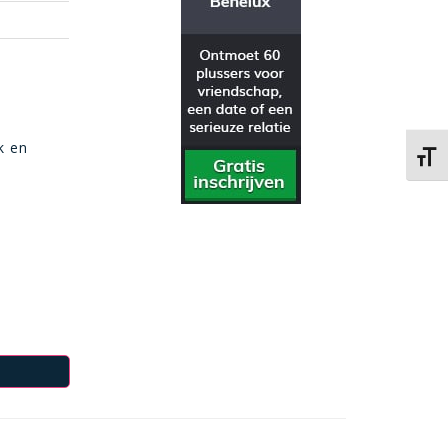
k en
Kies 