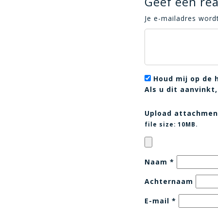
Geef een rea
Je e-mailadres wordt
Houd mij op de 
Als u dit aanvink
Upload attachmen
file size:
10MB.
Naam
*
Achternaam
E-mail
*