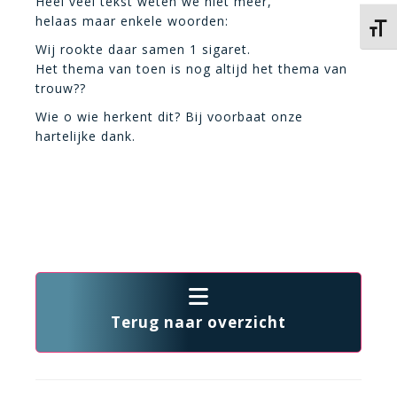
Heel veel tekst weten we niet meer,
helaas maar enkele woorden:
Kies 
Wij rookte daar samen 1 sigaret.
Het thema van toen is nog altijd het thema van
trouw??
Wie o wie herkent dit? Bij voorbaat onze
hartelijke dank.
Terug naar overzicht