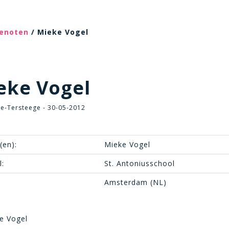
genoten
/ Mieke Vogel
eke Vogel
ve-Tersteege - 30-05-2012
(en):
Mieke Vogel
:
St. Antoniusschool
Amsterdam (NL)
e Vogel