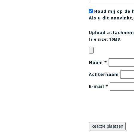
Houd mij op de 
Als u dit aanvink
Upload attachmen
file size:
10MB.
Naam
*
Achternaam
E-mail
*