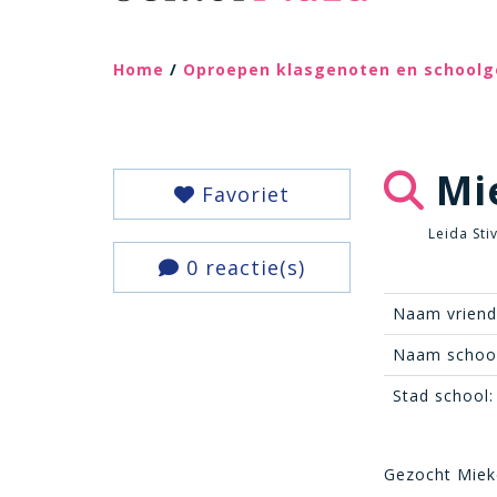
Home
/
Oproepen klasgenoten en school
Mi
Favoriet
Leida Sti
0 reactie(s)
Naam vriend
Naam school
Stad school:
Gezocht Miek