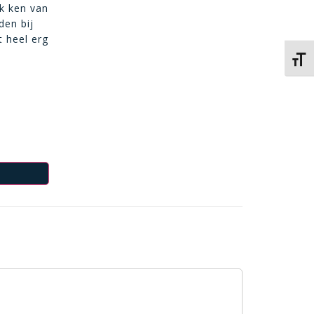
ik ken van
den bij
t heel erg
Kies 