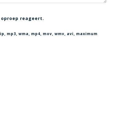
 oproep reageert.
, zip, mp3, wma, mp4, mov, wmv, avi
, maximum