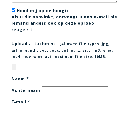
Houd mij op de hoogte
Als u dit aanvinkt, ontvangt u een e-mail als
iemand anders ook op deze oproep
reageert.
Upload attachment
(Allowed file types:
jpg,
gif, png, pdf, doc, docx, ppt, pptx, zip, mp3, wma,
mp4, mov, wmv, avi
, maximum file size:
10MB.
Naam
*
Achternaam
E-mail
*