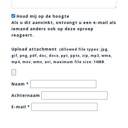
Houd mij op de hoogte
Als u dit aanvinkt, ontvangt u een e-mail als
iemand anders ook op deze oproep
reageert.
Upload attachment
(Allowed file types:
jpg,
gif, png, pdf, doc, docx, ppt, pptx, zip, mp3, wma,
mp4, mov, wmv, avi
, maximum file size:
10MB.
Naam
*
Achternaam
E-mail
*