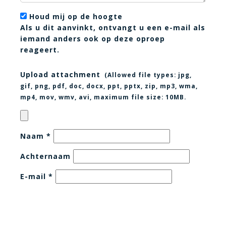
Houd mij op de hoogte
Als u dit aanvinkt, ontvangt u een e-mail als
iemand anders ook op deze oproep
reageert.
Upload attachment
(Allowed file types:
jpg,
gif, png, pdf, doc, docx, ppt, pptx, zip, mp3, wma,
mp4, mov, wmv, avi
, maximum file size:
10MB.
Naam
*
Achternaam
E-mail
*