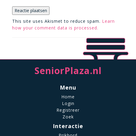
This site uses Akismet to reduce spam.
Learn
how your comment data is processed.
SeniorPlaza.nl
Menu
Home
Login
Registreer
Zoek
Interactie
Prikbord