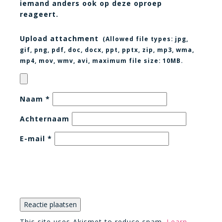
iemand anders ook op deze oproep
reageert.
Upload attachment
(Allowed file types:
jpg,
gif, png, pdf, doc, docx, ppt, pptx, zip, mp3, wma,
mp4, mov, wmv, avi
, maximum file size:
10MB.
Naam
*
Achternaam
E-mail
*
This site uses Akismet to reduce spam.
Learn