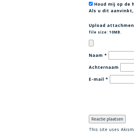
Houd mij op de 
Als u dit aanvink
Upload attachmen
file size:
10MB.
Naam
*
Achternaam
E-mail
*
This site uses Akis