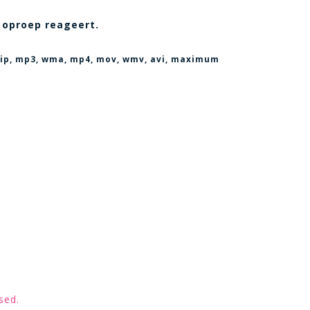
 oproep reageert.
, zip, mp3, wma, mp4, mov, wmv, avi
, maximum
sed.