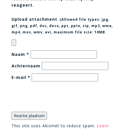
reageert.
Upload attachment
(Allowed file types:
jpg,
gif, png, pdf, doc, docx, ppt, pptx, zip, mp3, wma,
mp4, mov, wmv, avi
, maximum file size:
10MB.
Naam
*
Achternaam
E-mail
*
This site uses Akismet to reduce spam.
Learn