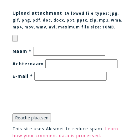
Upload attachment
(Allowed file types:
jpg,
gif, png, pdf, doc, docx, ppt, pptx, zip, mp3, wma,
mp4, mov, wmv, avi
, maximum file size:
10MB.
Naam
*
Achternaam
E-mail
*
This site uses Akismet to reduce spam.
Learn
how your comment data is processed.